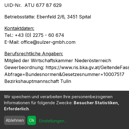
UID-Nr. ATU 677 87 629
Betriebsstätte: Ebenfeld 2/6, 3451 Spital
Kontaktdaten:
Tel.: +43 (0) 2275 - 60 674
E-Mail: office@sulzer-gmbh.com
Berufsrechtliche Angaben:
Mitglied der Wirtschaftskammer Niederösterreich
Gewerbeordnung:
https://www.ris.bka.gv.at/GeltendeFa
Abfrage=Bundesnormen&Gesetzesnummer=10007517
Bezirkshauptmannschaft Tulln
Hinweis:
Wir speichern und verarbeiten Ihre personenbezogenen
Verbraucher haben die Möglichkeit, Beschwerde an
Informationen für folgende Zwecke:
Besucher Statistiken,
die Online-Streitbeilegungsplattform der EU zu
Erforderlich
.
richten:
https://ec.europa.eu/consumers/odr/main/index
event=main.home.chooseLanguage
.
Ablehnen
Ok
Einstellungen
...
Sie können allfällige Beschwerde auch an die oben